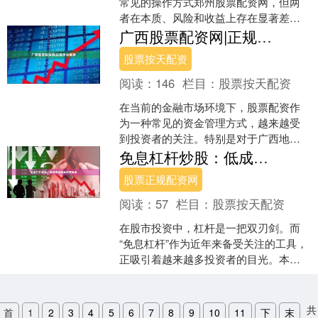
常见的操作方式郑州股票配资网，但两
者在本质、风险和收益上存在显著差
异。许多投资者容易混淆概念，甚至误
广西股票配资网|正规平台推荐
以为加杠杆只是“多借....
股票按天配资
阅读：
146
栏目：
股票按天配资
在当前的金融市场环境下，股票配资作
为一种常见的资金管理方式，越来越受
到投资者的关注。特别是对于广西地区
的投资者而言，选择一家正规、可靠的
免息杠杆炒股：低成本撬动高收益指南
股票配资平台至关重要。本....
股票正规配资网
阅读：
57
栏目：
股票按天配资
在股市投资中，杠杆是一把双刃剑。而
“免息杠杆”作为近年来备受关注的工具，
正吸引着越来越多投资者的目光。本文
将为您详细解析免息杠杆炒股的核心逻
辑、操作要点与风险控....
共
首
1
2
3
4
5
6
7
8
9
10
11
下
末