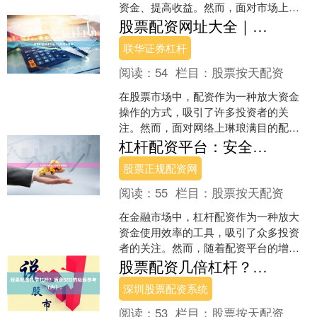
资金、提高收益。然而，面对市场上形
形色色的配资平台，如何选择一家安
股票配资网址大全｜正规平台推荐
全、合规、服务优质的开户平....
联华证券杠杆
阅读：
54
栏目：
股票按天配资
在股票市场中，配资作为一种放大资金
操作的方式，吸引了许多投资者的关
注。然而，面对网络上琳琅满目的配资
平台联华证券杠杆，如何选择正规、安
杠杆配资平台：安全选择指南
全的渠道成为关键。本文为您....
股票正规配资网
阅读：
55
栏目：
股票按天配资
在金融市场中，杠杆配资作为一种放大
资金使用效率的工具，吸引了众多投资
者的关注。然而，随着配资平台的增
多，如何选择一家安全可靠的平台成为
股票配资几倍杠杆？适合SEO的标题参考（内）：
投资者必须面对的问题。本文....
深圳股票配资系统
阅读：
53
栏目：
股票按天配资