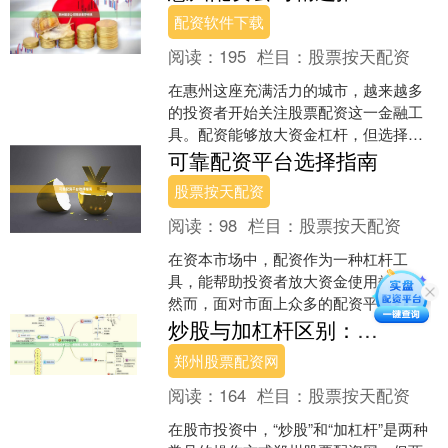
工具。然而，面对市场上众....
配资软件下载
阅读：
195
栏目：
股票按天配资
在惠州这座充满活力的城市，越来越多
的投资者开始关注股票配资这一金融工
具。配资能够放大资金杠杆，但选择一
家靠谱的配资公司至关重要。本文将为
可靠配资平台选择指南
您梳理惠州地区值得关注的....
股票按天配资
阅读：
98
栏目：
股票按天配资
在资本市场中，配资作为一种杠杆工
具，能帮助投资者放大资金使用效率。
然而，面对市面上众多的配资平台，如
何挑选出**可靠配资平台**成为每位投资
炒股与加杠杆区别：借钱放大收益，风险更高。
者的必修课。本文将为....
郑州股票配资网
阅读：
164
栏目：
股票按天配资
在股市投资中，“炒股”和“加杠杆”是两种