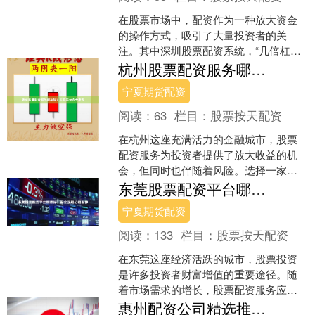
在股票市场中，配资作为一种放大资金
的操作方式，吸引了大量投资者的关
注。其中深圳股票配资系统，“几倍杠杆”
是用户搜索频率最高的关键词之一。本
杭州股票配资服务哪家好？正规平台安全推荐
文将从SEO优化角度出....
宁夏期货配资
阅读：
63
栏目：
股票按天配资
在杭州这座充满活力的金融城市，股票
配资服务为投资者提供了放大收益的机
会，但同时也伴随着风险。选择一家正
规、安全的配资平台至关重要。本文将
东莞股票配资平台哪家好？安全正规公司推荐
为您详细解析如何选择杭州....
宁夏期货配资
阅读：
133
栏目：
股票按天配资
在东莞这座经济活跃的城市，股票投资
是许多投资者财富增值的重要途径。随
着市场需求的增长，股票配资服务应运
而生，为投资者提供了放大交易规模的
惠州配资公司精选推荐榜单