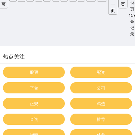
14
页
一
页
页
页
15
条
记
录
热点关注
股票
配资
平台
公司
正规
精选
查询
推荐
指南
外盘