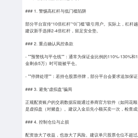
### 1. 警惕高杠杆与低门槛陷阱
部分平台宣传“10倍杠杆”“0门槛”吸引用户。实际上，杠
建议新手选择2-4倍杠杆，留足安全垫。
### 2. 重点确认风控条款
- **预警线与平仓线**：通常为保证金比例的110%-130%
金剩余5万）时可能被平仓。
- **停牌处理**：若持仓股票停牌，部分平台会要求追加
### 3. 避免“虚拟盘”骗局
正规配资账户的交易数据应能通过券商官方软件（如同花顺
是虚拟盘（对赌盘）。建议入金后先小额买卖一次，检查成
### 4. 控制仓位与止损
配资放大了收益，也放大了风险。建议单只股票仓位不超过总资