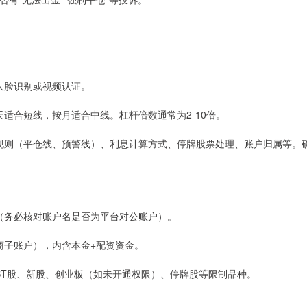
成人脸识别或视频认证。
按天适合短线，按月适合中线。杠杆倍数通常为2-10倍。
风控规则（平仓线、预警线）、利息计算方式、停牌股票处理、账户归属等。
账户（务必核对账户名是否为平台对公账户）。
券商子账户），内含本金+配资资金。
买入ST股、新股、创业板（如未开通权限）、停牌股等限制品种。