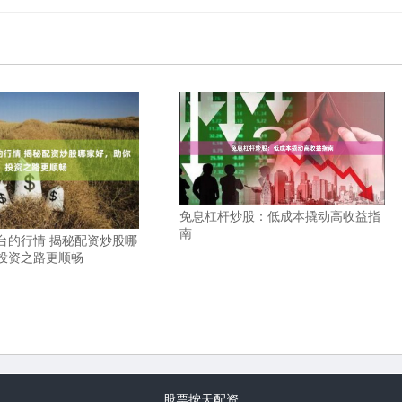
免息杠杆炒股：低成本撬动高收益指
南
台的行情 揭秘配资炒股哪
投资之路更顺畅
股票按天配资