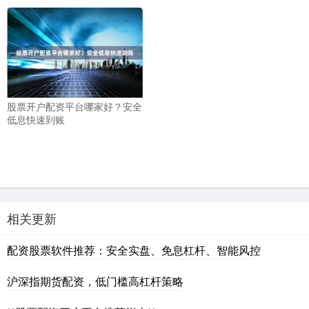
股票开户配资平台哪家好？安全
低息快速到账
相关更新
配资股票软件推荐：安全实盘、免息杠杆、智能风控
沪深指期货配资，低门槛高杠杆策略