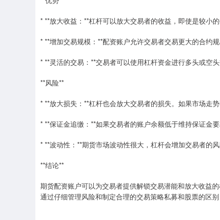
**优势**
* **放大收益：**杠杆可以放大交易者的收益，即使是较小
* **增加交易规模：**配资账户允许交易者交易更大的合
* **灵活的交易：**交易者可以使用杠杆资金进行多头或
**风险**
* **放大损失：**杠杆也会放大交易者的损失。如果市场
* **保证金追缴：**如果交易者的账户余额低于维持保
* **波动性：**期货市场波动性很大，杠杆会增加交易者的
**结论**
期货配资账户可以为交易者提供解锁交易潜能和放大收益的
通过仔细管理风险和制定合理的交易策略私募和股票的区别