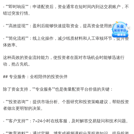
- **即时响应**：申请配资后，资金通常在短时间内到达交易账户，不
错过突发行情。
- **高效提现**：盈利后能够快速提取资金，提高资金使用效率。
- **简化流程**：线上化操作，减少纸质材料和人工审核环节，提升整
体效率。
这种高效的资金流转能力，使投资者在面对市场机会时能够迅速行
动，抢占先机。
## 专业服务：全程陪伴的投资伙伴
除了资金支持，**专业服务**也是衡量配资平台价值的关键：
- **投资咨询**：提供市场分析、个股研究和投资策略建议，帮助投资
者做出更明智的决策。
- **客户支持**：7×24小时在线客服，及时解答交易疑问和技术问题。
- **教育资料**：通过官网、博客或视频课程分享投资知识，提升投资