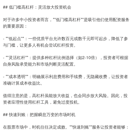
## 低门槛高杠杆：灵活放大投资机会
对于许多中小投资者而言，**低门槛高杠杆**是吸引他们使用配资服务
的重要原因：
- **低起点**：一些优质平台允许数百元或数千元即可起步，降低了参
与门槛，让更多人有机会尝试杠杆投资。
- **灵活杠杆**：提供多种杠杆比例选择（如2-10倍），投资者可根据
自身风险承受能力和市场判断灵活配置。
- **成本透明**：明确展示利息费用和手续费，无隐藏收费，让投资者
准确计算成本收益比。
值得注意的是，高杠杆虽能放大收益，也会同步放大风险。因此，投
资者应理性使用杠杆工具，避免过度投机。
## 快速到账：把握瞬息万变的市场时机
在股票市场中，时机往往决定成败。**快速到账**服务让投资者能够：