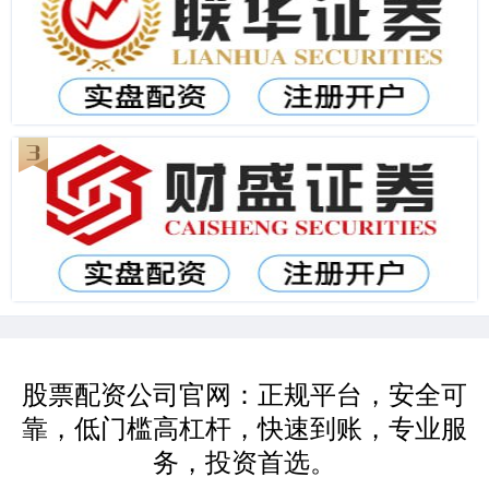
股票配资公司官网：正规平台，安全可
靠，低门槛高杠杆，快速到账，专业服
务，投资首选。