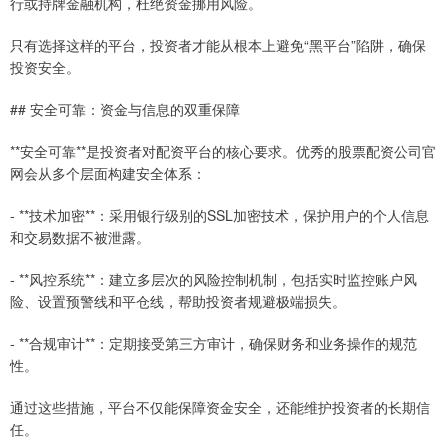
行或持牌金融机构，杜绝资金挪用风险。
只有选择这样的平台，投资者才能从根本上避免“黑平台”陷阱，确保
投资安全。
## 安全可靠：资金与信息的双重保障
**安全可靠**是投资者对配资平台的核心要求。优秀的股票配资公司官
网会从多个层面构建安全体系：
- **技术加密**：采用银行级别的SSL加密技术，保护用户的个人信息
和交易数据不被泄露。
- **风控系统**：建立多层次的风险控制机制，包括实时监控账户风
险、设置预警线和平仓线，帮助投资者规避极端损失。
- **合规审计**：定期接受第三方审计，确保财务和业务操作的规范
性。
通过这些措施，平台不仅能保障资金安全，还能维护投资者的长期信
任。