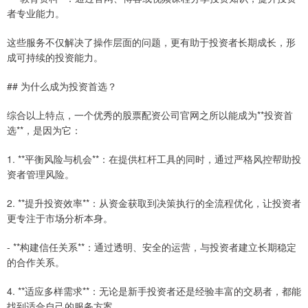
者专业能力。
这些服务不仅解决了操作层面的问题，更有助于投资者长期成长，形
成可持续的投资能力。
## 为什么成为投资首选？
综合以上特点，一个优秀的股票配资公司官网之所以能成为**投资首
选**，是因为它：
1. **平衡风险与机会**：在提供杠杆工具的同时，通过严格风控帮助投
资者管理风险。
2. **提升投资效率**：从资金获取到决策执行的全流程优化，让投资者
更专注于市场分析本身。
- **构建信任关系**：通过透明、安全的运营，与投资者建立长期稳定
的合作关系。
4. **适应多样需求**：无论是新手投资者还是经验丰富的交易者，都能
找到适合自己的服务方案。