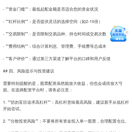
- **资金门槛**：最低起配金额是否适合您的资金状况
- **杠杆比例**：是否提供灵活的选择空间（如2-10倍）
- **交易限制**：是否限制交易品种、持仓时间或交易次数
- **费用结构**：综合计算利息、管理费、手续费等总成本
- **客户评价**：通过第三方渠道了解平台的口碑和用户反馈
## 四、风险提示与投资建议
需要特别提醒的是，股票配资虽然能放大收益，但也会成倍放大亏
损。在选择配资平台时，请务必注意：
1. **切勿盲目追求高杠杆**：高杠杆意味着高风险，建议新手从低杠杆
开始尝试。
2. **分散投资风险**：不要将所有资金投入单一股票，合理配置仓位。