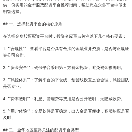
供一份实用的金华股票配资平台推荐指南，帮助您在众多平台中做出
明智选择。
## 一、选择配资平台的核心原则
在选择金华股票配资平台时，投资者应重点关注以下几个核心要素：
1. **合规性**：查看平台是否具有合法的金融业务资质，是否与正规证
券公司合作。
2. **资金安全**：确保平台采用第三方资金托管，避免资金被挪用。
3. **风控体系**：了解平台的平仓线、预警线设置是否合理，风控团队
是否专业。
4. **费率透明**：利息、管理费等费用是否公开透明，无隐藏收费。
5. **用户体验**：交易软件是否稳定，出入金是否便捷，客服响应是否
及时。
## 二、金华地区值得关注的配资平台类型