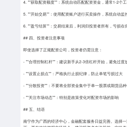
4. **获取配资额度**：系统自动匹配配资资金，通常1-2个
5. **开始交易**：使用配资账户进行买卖操作，系统自动监
6. **盈亏结算**：交易结束后，利润归投资者所有，亏损
## 四、投资者注意事项
即使选择了正规配资公司，投资者仍需注意：
- **合理控制杠杆**：建议新手从2-3倍杠杆开始，避免过
- **设置止损点**：严格执行止损纪律，防止单笔亏损过大
- **分散投资**：不要将全部资金集中于单一股票或期货品种
- **关注市场动态**：特别是政策变化对配资市场的影响
## 五、结语
南宁作为广西的经济中心，金融配套服务日益完善。选择一家