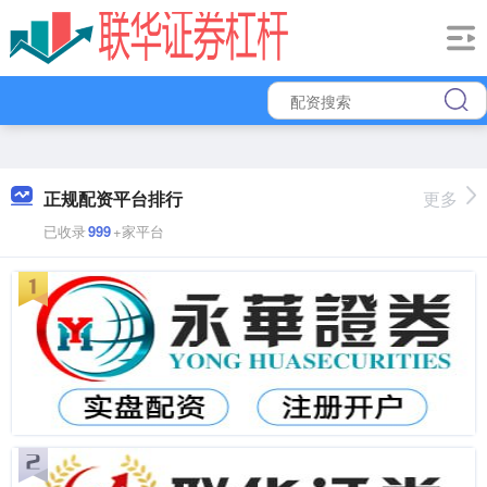
正规配资平台排行
更多
已收录
999
+家平台