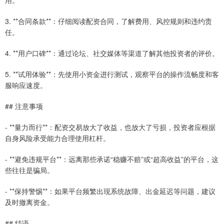
用。
3. **合同条款**：仔细阅读配资合同，了解费用、风控规则和违约责
任。
4. **用户口碑**：通过论坛、社交媒体等渠道了解其他投资者的评价。
5. **试用体验**：先使用小资金进行测试，观察平台的操作流畅度和客
服响应速度。
## 注意事项
- **量力而行**：配资交易放大了收益，也放大了亏损，投资者应根据
自身风险承受能力合理使用杠杆。
- **避免违规平台**：远离那些承诺“稳赚不赔”或“超高收益”的平台，这
些往往是骗局。
- **保持警惕**：如果平台频繁出现系统故障、出金延迟等问题，建议
及时撤离资金。
## 结语