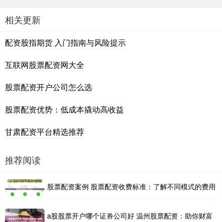
相关更新
配资股指期货 入门指南与风险提示
互联网股票配资网大全
股票配资开户公司怎么选
股票配资优势：低成本撬动高收益
甘肃配资平台精选推荐
推荐阅读
股票配资案例 股票配资收费标准：了解不同模式的费用
a股股票开户哪个证券公司好 温州股票配资：助你财富