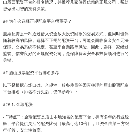
山股票配资平台的排名情况，并推荐几家值得信赖的正规公司，帮助
您做出明智的投资决策。
## 为什么选择正规配资平台很重要？
股票配资是一种通过借入资金放大投资回报的交易方式，但同时也伴
随着较高的风险。选择不正规的配资平台，可能会面临资金安全无法
保障、交易系统不稳定、甚至平台跑路等风险。因此，选择一家经过
监管、信誉良好的正规配资公司，是保障资金安全和投资顺利进行的
关键。
## 眉山股票配资平台排名参考
以下是根据市场口碑、合规性、服务质量等因素整理的眉山股票配资
平台排名（排名不分先后，仅供参考）：
### 1. 金瑞配资
- **特点**：金瑞配资是眉山本地知名的配资平台，拥有多年的行业经
验。平台提供灵活的配资比例（最高可达10倍），且资金由第三方银
行托管，安全性较高。