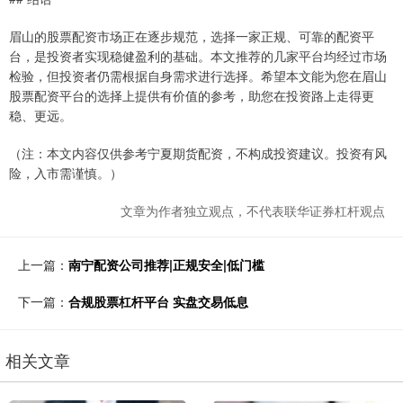
眉山的股票配资市场正在逐步规范，选择一家正规、可靠的配资平
台，是投资者实现稳健盈利的基础。本文推荐的几家平台均经过市场
检验，但投资者仍需根据自身需求进行选择。希望本文能为您在眉山
股票配资平台的选择上提供有价值的参考，助您在投资路上走得更
稳、更远。
（注：本文内容仅供参考宁夏期货配资，不构成投资建议。投资有风
险，入市需谨慎。）
文章为作者独立观点，不代表联华证券杠杆观点
上一篇：
南宁配资公司推荐|正规安全|低门槛
下一篇：
合规股票杠杆平台 实盘交易低息
相关文章