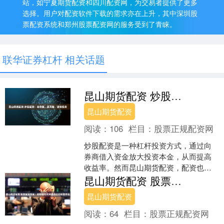
站，如宁夏期货配资和四川配资网，为交易者提供了更多
选择。用户对配资软件下载的需求亦在上升，其中深圳股
票配资系统和郑州股票配资网的服务受到了青睐。
联华证券杠杆 相关话题
昆山期货配资 炒股配资：高收益，高风险，谨慎投资
昆山期货配资
阅读：
106
栏目：
股票正规配资网
炒股配资是一种杠杆投资方式，通过向
券商借入资金放大投资本金，从而提高
收益率。然而昆山期货配资，配资也伴
随着较高的风险。 3. 平台信誉：了解平
昆山期货配资 股票配资导航：助你轻松找到最适合的配资平台
台的信誉和口碑，可....
昆山期货配资
阅读：
64
栏目：
股票正规配资网